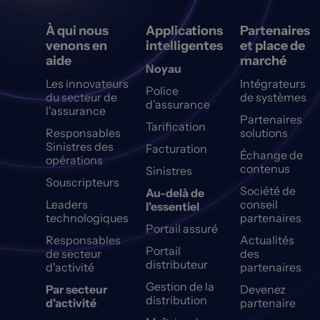
À qui nous
Applications
Partenaires
venons en
intelligentes
et place de
aide
marché
Noyau
Les innovateurs
Intégrateurs
Police
du secteur de
de systèmes
d’assurance
l'assurance
Partenaires
Tarification
Responsables
solutions
Sinistres des
Facturation
Échange de
opérations
contenus
Sinistres
Souscripteurs
Société de
Au-delà de
Leaders
conseil
l'essentiel
technologiques
partenaires
Portail assuré
Responsables
Actualités
Portail
de secteur
des
distributeur
d'activité
partenaires
Gestion de la
Par secteur
Devenez
distribution
d'activité
partenaire