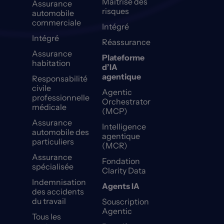
Maîtrise des
Assurance
risques
automobile
commerciale
Intégré
Intégré
Réassurance
Assurance
Plateforme
habitation
d’IA
agentique
Responsabilité
civile
Agentic
professionnelle
Orchestrator
médicale
(MCP)
Assurance
Intelligence
automobile des
agentique
particuliers
(MCR)
Assurance
Fondation
spécialisée
Clarity Data
Indemnisation
Agents IA
des accidents
du travail
Souscription
Agentic
Tous les