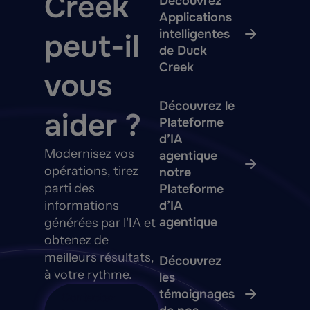
Creek
Découvrez
Applications
intelligentes
peut-il
de Duck
Creek
vous
Découvrez le
aider ?
Plateforme
d’IA
Modernisez vos
agentique
opérations, tirez
notre
parti des
Plateforme
informations
d’IA
agentique
générées par l'IA et
obtenez de
meilleurs résultats,
Découvrez
à votre rythme.
les
témoignages
Contactez