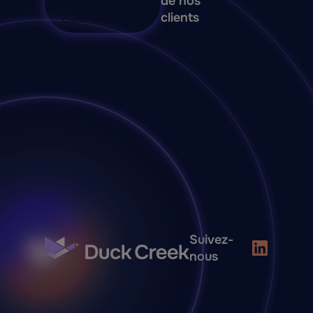
de nos
le service
clients
commercial
Suivez-
nous