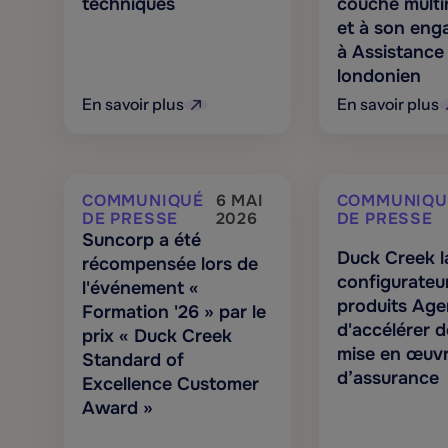
techniques
couche multi
et à son en
à Assistance
londonien
En savoir plus
En savoir plus
COMMUNIQUÉ
6 MAI
COMMUNIQU
DE PRESSE
2026
DE PRESSE
Suncorp a été
Duck Creek l
récompensée lors de
configurateu
l'événement «
produits Agen
Formation '26 » par le
d'accélérer d
prix « Duck Creek
mise en œuvr
Standard of
d’assurance
Excellence Customer
Award »