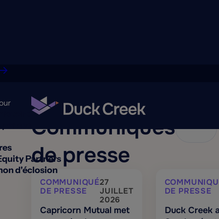
our
histoire
Communiqués
penses
de presse
res
Equity Partners
on d'éclosion
COMMUNIQUÉ
27
COMMUNIQU
DE PRESSE
JUILLET
DE PRESSE
2026
Capricorn Mutual met
Duck Creek a