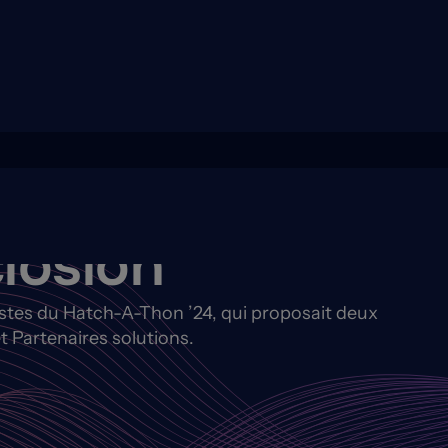
losion
listes du Hatch-A-Thon ’24, qui proposait deux
t Partenaires solutions.