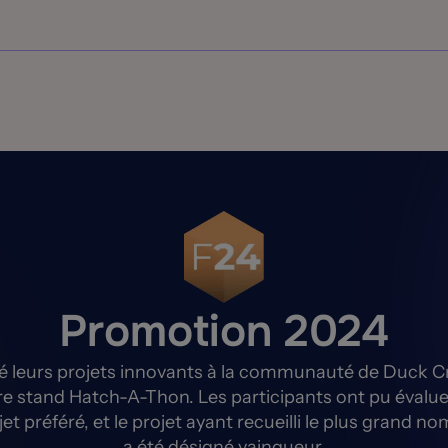
 des clients de Duck Creek et discuteront de leurs projets avec 
conférence « Formation » et seront évalués par les participant
illi le plus grand nombre de votes sera déclaré vainqueur du 
Promotion 2024
té leurs projets innovants à la communauté de Duck C
re stand Hatch-A-Thon. Les participants ont pu évalue
jet préféré, et le projet ayant recueilli le plus grand n
a été désigné vainqueur.