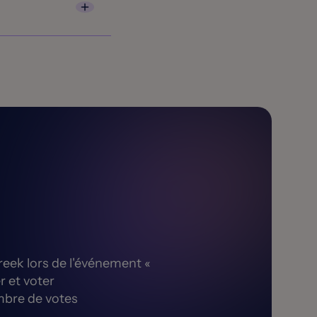
lui. Les projets
s et le comité
Hatch-A-Thon !
reek lors de l'événement «
r et voter
ombre de votes