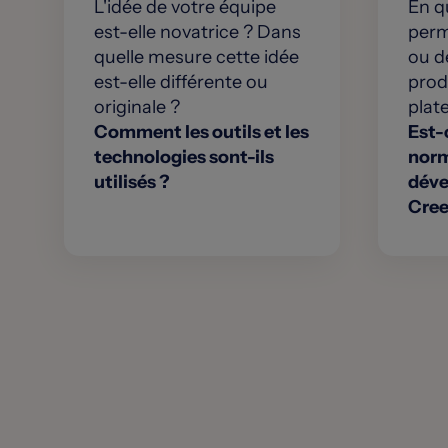
L'idée de votre équipe
En q
est-elle novatrice ? Dans
perm
quelle mesure cette idée
ou de
est-elle différente ou
produ
originale ?
plat
Comment les outils et les
Est-
technologies sont-ils
norm
utilisés ?
déve
Cree