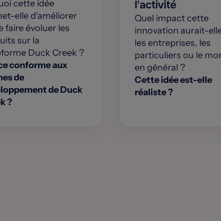
uoi cette idée
l'activité
et-elle d'améliorer
Quel impact cette
 faire évoluer les
innovation aurait-ell
its sur la
les entreprises, les
eforme Duck Creek ?
particuliers ou le m
ce conforme aux
en général ?
es de
Cette idée est-elle
loppement de Duck
réaliste ?
k ?