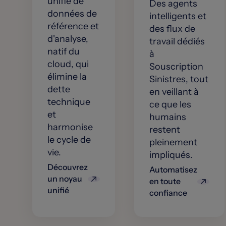
unifié de
Des agents
données de
intelligents et
référence et
des flux de
d'analyse,
travail dédiés
natif du
à
cloud, qui
Souscription
élimine la
Sinistres, tout
dette
en veillant à
technique
ce que les
et
humains
harmonise
restent
le cycle de
pleinement
vie.
impliqués.
Découvrez
Automatisez
un noyau
en toute
unifié
confiance