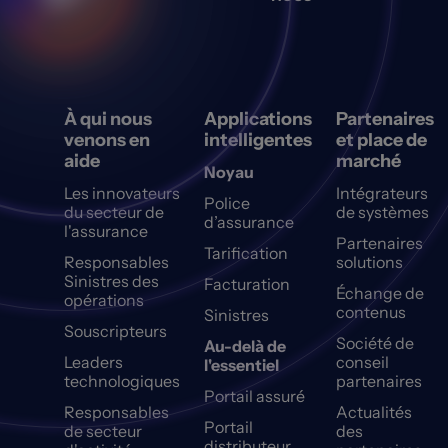
À qui nous
Applications
Partenaires
venons en
intelligentes
et place de
aide
marché
Noyau
Les innovateurs
Intégrateurs
Police
du secteur de
de systèmes
d’assurance
l'assurance
Partenaires
Tarification
Responsables
solutions
Sinistres des
Facturation
Échange de
opérations
contenus
Sinistres
Souscripteurs
Société de
Au-delà de
Leaders
conseil
l'essentiel
technologiques
partenaires
Portail assuré
Responsables
Actualités
Portail
de secteur
des
distributeur