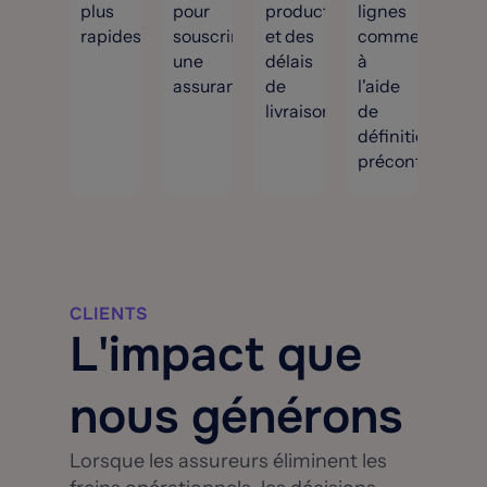
plus
pour
production
lignes
rapides
souscrire
et des
commerciales
une
délais
à
assurance
de
l'aide
livraison
de
définitions
préconfigurées
CLIENTS
L'impact que
nous générons
Lorsque les assureurs éliminent les