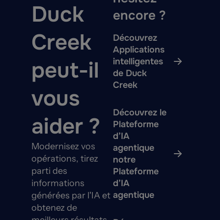
Duck
encore ?
Creek
Découvrez
Applications
intelligentes
peut-il
de Duck
Creek
vous
Découvrez le
aider ?
Plateforme
d’IA
Modernisez vos
agentique
opérations, tirez
notre
parti des
Plateforme
informations
d’IA
agentique
générées par l'IA et
obtenez de