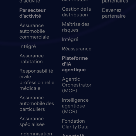
d'activité
partenaires
Gestion de la
Par secteur
Devenez
distribution
d'activité
partenaire
Maîtrise des
Assurance
risques
automobile
commerciale
Intégré
Intégré
Réassurance
Assurance
Plateforme
habitation
d’IA
agentique
Responsabilité
civile
Agentic
professionnelle
Orchestrator
médicale
(MCP)
Assurance
Intelligence
automobile des
agentique
particuliers
(MCR)
Assurance
Fondation
spécialisée
Clarity Data
Indemnisation