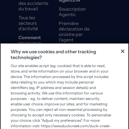
Agents IA
des accidents
du travail
Souscription
Agentic
Tous les
secteurs
Première
d'activité
déclaration de
sinistre par
Comment
l'agent
nous vous
aidons
Configurateur
Why we use cookies and other tracking
de produits
technologies?
Une expertise
Agentic
d'entreprise.
Our site enables script (e.g. cookies) that is able to read,
Une envergure
Intelligence
store, and write information on your browser and in your
mondiale.
documentaire
device. The information processed by this script includes
(IA)
data relating to you which may include personal
Rapidité de
identifiers (e.g. IP address and session details) and
mise en valeur
browsing activity. We use this information for various
Plateforme
purposes - e.g. to deliver content, maintain security,
Agentic
enable user choice, improve our sites, and for marketing
purposes. You can reject all non-essential processing by
Impact et
choosing to accept only necessary cookies. To personalize
croissance
your choice, click "Adjust my preferences". For more
information visit: https://www.duckcreek.com/duck-creek-