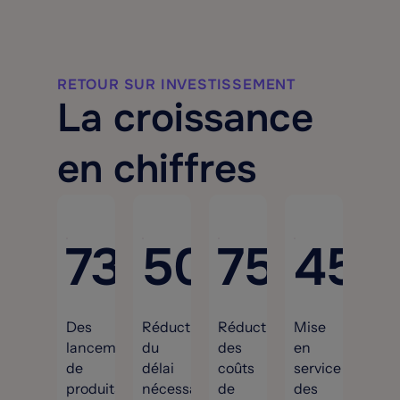
RETOUR SUR INVESTISSEMENT
La croissance
en chiffres
73
%
50
%
75
%
45
Des
Réduction
Réduction
Mise
lancements
du
des
en
de
délai
coûts
service
produits
nécessaire
de
des