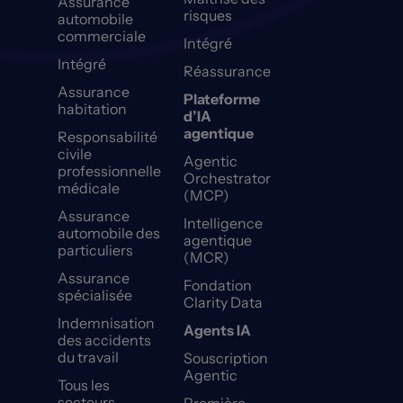
Assurance
risques
automobile
commerciale
Intégré
Intégré
Réassurance
Assurance
Plateforme
habitation
d’IA
agentique
Responsabilité
civile
Agentic
professionnelle
Orchestrator
médicale
(MCP)
Assurance
Intelligence
automobile des
agentique
particuliers
(MCR)
Assurance
Fondation
spécialisée
Clarity Data
Indemnisation
Agents IA
des accidents
du travail
Souscription
Agentic
Tous les
secteurs