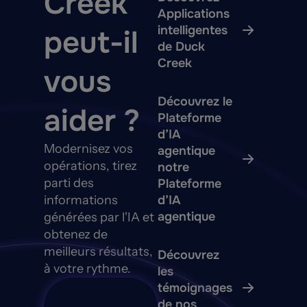
Creek
Applications
intelligentes
peut-il
de Duck
Creek
vous
Découvrez le
aider ?
Plateforme
d’IA
Modernisez vos
agentique
opérations, tirez
notre
parti des
Plateforme
informations
d’IA
agentique
générées par l'IA et
obtenez de
meilleurs résultats,
Découvrez
à votre rythme.
les
témoignages
Contactez
de nos
le service