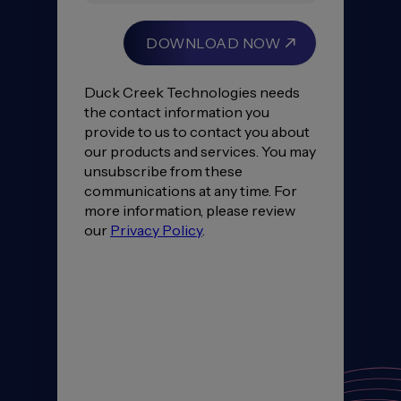
«
De
meilleurs
résultats
financiers
»
de
Duck