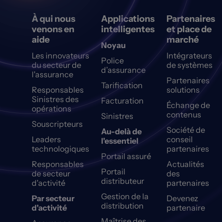
À qui nous
Applications
Partenaires
venons en
intelligentes
et place de
aide
marché
Noyau
Les innovateurs
Intégrateurs
Police
du secteur de
de systèmes
d’assurance
l'assurance
Partenaires
Tarification
Responsables
solutions
Sinistres des
Facturation
Échange de
opérations
contenus
Sinistres
Souscripteurs
Société de
Au-delà de
Leaders
conseil
l'essentiel
technologiques
partenaires
Portail assuré
Responsables
Actualités
Portail
de secteur
des
distributeur
d'activité
partenaires
Gestion de la
Par secteur
Devenez
distribution
d'activité
partenaire
Maîtrise des