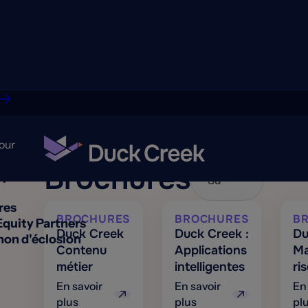
our
histoire
Brochures
penses
res
BROCHURES
BROCHURES
B
Equity Partners
Duck Creek
Duck Creek :
Du
on d'éclosion
Contenu
Applications
Ma
métier
intelligentes
ri
En savoir
En savoir
En
plus
plus
pl