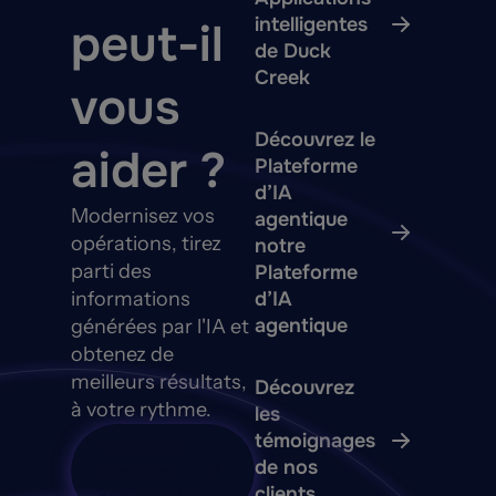
intelligentes
peut-il
de Duck
Creek
vous
Découvrez le
aider ?
Plateforme
d’IA
Modernisez vos
agentique
opérations, tirez
notre
parti des
Plateforme
informations
d’IA
agentique
générées par l'IA et
obtenez de
meilleurs résultats,
Découvrez
à votre rythme.
les
témoignages
Contactez
de nos
le service
clients