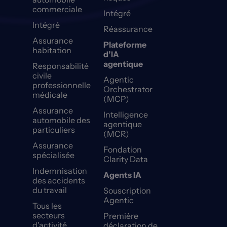
commerciale
Intégré
Intégré
Réassurance
Assurance
Plateforme
habitation
d’IA
agentique
Responsabilité
civile
Agentic
professionnelle
Orchestrator
médicale
(MCP)
Assurance
Intelligence
automobile des
agentique
particuliers
(MCR)
Assurance
Fondation
spécialisée
Clarity Data
Indemnisation
Agents IA
des accidents
du travail
Souscription
Agentic
Tous les
secteurs
Première
d'activité
déclaration de