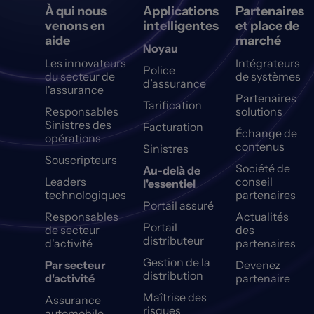
À qui nous
Applications
Partenaires
venons en
intelligentes
et place de
aide
marché
Noyau
Les innovateurs
Intégrateurs
Police
du secteur de
de systèmes
d’assurance
l'assurance
Partenaires
Tarification
Responsables
solutions
Sinistres des
Facturation
Échange de
opérations
contenus
Sinistres
Souscripteurs
Société de
Au-delà de
Leaders
conseil
l'essentiel
technologiques
partenaires
Portail assuré
Responsables
Actualités
Portail
de secteur
des
distributeur
d'activité
partenaires
Gestion de la
Par secteur
Devenez
distribution
d'activité
partenaire
Maîtrise des
Assurance
risques
automobile