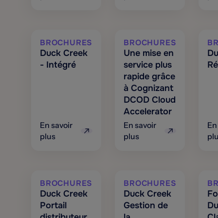
BROCHURES
BROCHURES
B
Duck Creek
Une mise en
Du
- Intégré
service plus
Ré
rapide grâce
à Cognizant
DCOD Cloud
Accelerator
En savoir
En savoir
En
plus
plus
pl
BROCHURES
BROCHURES
B
Duck Creek
Duck Creek
Fo
Portail
Gestion de
Du
distributeur
la
Cl