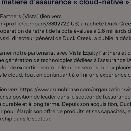
n matière d'assurance « cloud-native »
Partners (Vista) (lien vers
m/profile/company/389272Z:US) a racheté Duck Cree
pération de retrait de la cote évaluée à 2,6 milliards d
ki, directeur général de Duck Creek, a publié la décla
mer notre partenariat avec Vista Equity Partners et d
ine génération de technologies dédiées à l’assurance 
rofonde expertise sectorielle, nous serons mieux placé
s le cloud, tout en continuant à offrir une expérience cl
(lien vers https://www.crunchbase.com/organization/vi
er sa position de leader dans le secteur de l’assuranc
e durable et à long terme. Depuis son acquisition, Duc
r pour élargir son offre de produits et ses capacités,
rship dans le secteur.