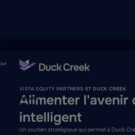
our
histoire
penses
VISTA EQUITY PARTNERS ET DUCK CREEK
res
Alimenter l'avenir
Equity Partners
on d'éclosion
intelligent
Un soutien stratégique qui permet à Duck Cree