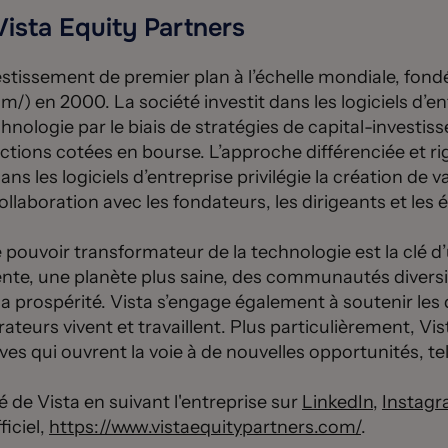
Vista Equity Partners
estissement de premier plan à l’échelle mondiale, fondé
/) en 2000. La société investit dans les logiciels d’en
hnologie par le biais de stratégies de capital-investis
ctions cotées en bourse. L’approche différenciée et r
s les logiciels d’entreprise privilégie la création de 
ollaboration avec les fondateurs, les dirigeants et les 
 pouvoir transformateur de la technologie est la clé d’
nte, une planète plus saine, des communautés diversifi
s la prospérité. Vista s’engage également à soutenir l
ateurs vivent et travaillent. Plus particulièrement, Vi
ives qui ouvrent la voie à de nouvelles opportunités, te
é de Vista en suivant l'entreprise sur
LinkedIn
,
Instag
ficiel,
https://www.vistaequitypartners.com/
.