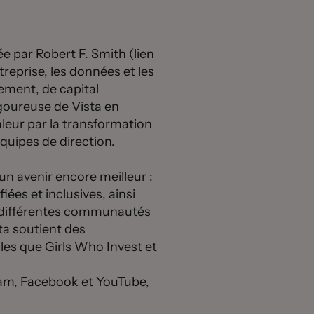
e par Robert F. Smith (lien
treprise, les données et les
sement, de capital
igoureuse de Vista en
valeur par la transformation
équipes de direction.
un avenir encore meilleur :
ées et inclusives, ainsi
es différentes communautés
sta soutient des
lles que
Girls Who Invest
et
ram
,
Facebook
et
YouTube
,