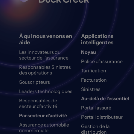
À qui nous venons en
Applications
aide
intelligentes
Les innovateurs du
Noyau
secteur de l'assurance
Police d’assurance
Responsables Sinistres
Tarification
des opérations
Facturation
Souscripteurs
Sinistres
Leaders technologiques
Au-delà de l'essentiel
Responsables de
secteur d'activité
Portail assuré
Par secteur d'activité
Portail distributeur
Assurance automobile
Gestion de la
commerciale
distribution