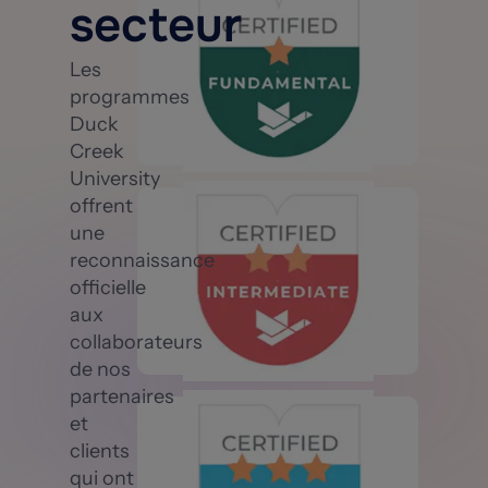
secteur
Les
programmes
Duck
Creek
University
offrent
une
reconnaissance
officielle
aux
collaborateurs
de nos
partenaires
et
clients
qui ont