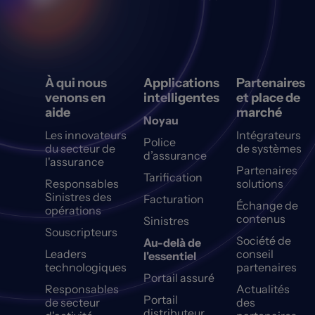
À qui nous
Applications
Partenaires
venons en
intelligentes
et place de
aide
marché
Noyau
Les innovateurs
Intégrateurs
Police
du secteur de
de systèmes
d’assurance
l'assurance
Partenaires
Tarification
Responsables
solutions
Sinistres des
Facturation
Échange de
opérations
contenus
Sinistres
Souscripteurs
Société de
Au-delà de
Leaders
conseil
l'essentiel
technologiques
partenaires
Portail assuré
Responsables
Actualités
Portail
de secteur
des
distributeur