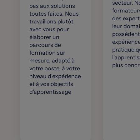
secteur. N
pas aux solutions
formateur
toutes faites. Nous
des expert
travaillons plutôt
leur domai
avec vous pour
possèdent
élaborer un
expérienc
parcours de
pratique q
formation sur
l'apprenti
mesure, adapté à
plus concr
votre poste, à votre
niveau d'expérience
et à vos objectifs
d'apprentissage