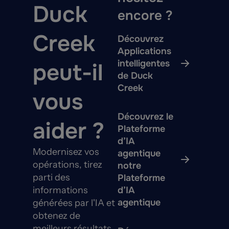
Duck
encore ?
Creek
Découvrez
Applications
intelligentes
peut-il
de Duck
Creek
vous
Découvrez le
aider ?
Plateforme
d’IA
Modernisez vos
agentique
opérations, tirez
notre
parti des
Plateforme
informations
d’IA
agentique
générées par l'IA et
obtenez de
meilleurs résultats,