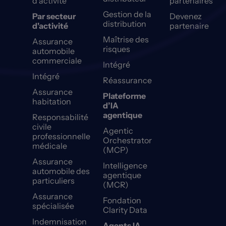
d'activité
partenaires
Gestion de la
Par secteur
Devenez
distribution
d'activité
partenaire
Maîtrise des
Assurance
risques
automobile
commerciale
Intégré
Intégré
Réassurance
Assurance
Plateforme
habitation
d’IA
agentique
Responsabilité
civile
Agentic
professionnelle
Orchestrator
médicale
(MCP)
Assurance
Intelligence
automobile des
agentique
particuliers
(MCR)
Assurance
Fondation
spécialisée
Clarity Data
Indemnisation
Agents IA