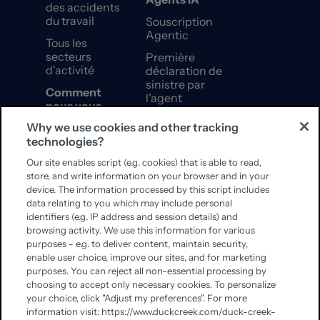
des accidents
du travail
Souscription
Agentic
Tous les
secteurs
Première
d'activité
déclaration de
sinistre par
Comment
l'agent
nous vous
aidons
Configurateur
Why we use cookies and other tracking
de produits
technologies?
Une expertise
Agentic
d'entreprise.
Our site enables script (e.g. cookies) that is able to read,
Une envergure
Intelligence
store, and write information on your browser and in your
mondiale.
documentaire
device. The information processed by this script includes
(IA)
data relating to you which may include personal
Rapidité de
identifiers (e.g. IP address and session details) and
mise en valeur
browsing activity. We use this information for various
Plateforme
purposes - e.g. to deliver content, maintain security,
Agentic
enable user choice, improve our sites, and for marketing
purposes. You can reject all non-essential processing by
Impact et
choosing to accept only necessary cookies. To personalize
croissance
your choice, click "Adjust my preferences". For more
information visit: https://www.duckcreek.com/duck-creek-