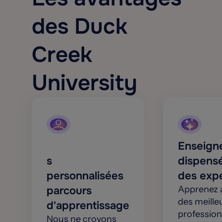
des Duck
Creek
University
Enseign
s
dispens
personnalisées
des exp
parcours
Apprenez 
des meille
d'apprentissage
profession
Nous ne croyons