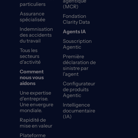
agentique
particuliers
(MCR)
Assurance
Fondation
spécialisée
Clarity Data
Indemnisation
Agents IA
des accidents
du travail
Souscription
Agentic
Tous les
secteurs
Première
d'activité
déclaration de
sinistre par
Comment
l'agent
nous vous
aidons
Configurateur
de produits
Une expertise
Agentic
d'entreprise.
Une envergure
Intelligence
mondiale.
documentaire
(IA)
Rapidité de
mise en valeur
Plateforme