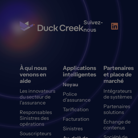
Suivez-
nous
À qui nous
Applications
Partenaires
venons en
intelligentes
et place de
aide
marché
Noyau
Les innovateurs
Intégrateurs
Police
du secteur de
de systèmes
d’assurance
l'assurance
Partenaires
Tarification
Responsables
solutions
Sinistres des
Facturation
Échange de
opérations
contenus
Sinistres
Souscripteurs
Société de