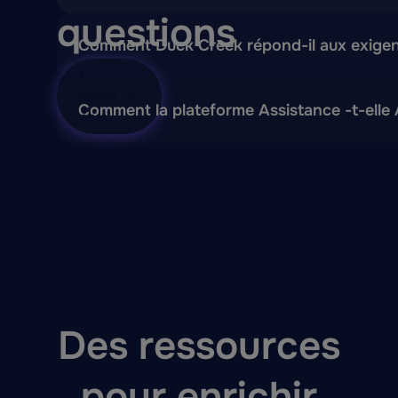
questions
Comment Duck Creek répond-il aux exigence
En
Toutes les opérations sont gérées via l'architec
savoir
Comment la plateforme Assistance -t-elle 
plus
L'architecture cloud native de Duck Creek repose
Des ressources
pour enrichir