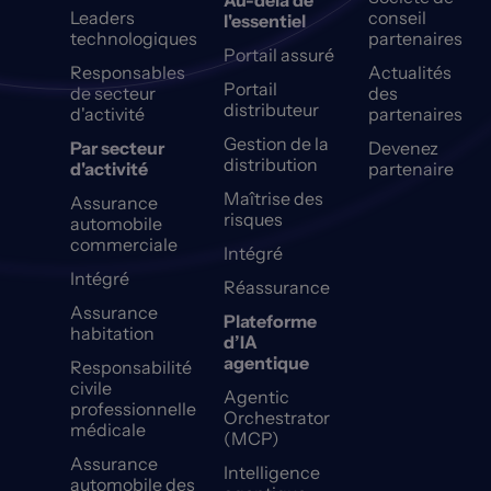
Au-delà de
Leaders
conseil
l'essentiel
technologiques
partenaires
Portail assuré
Responsables
Actualités
Portail
de secteur
des
distributeur
d'activité
partenaires
Gestion de la
Par secteur
Devenez
distribution
d'activité
partenaire
Maîtrise des
Assurance
risques
automobile
commerciale
Intégré
Intégré
Réassurance
Assurance
Plateforme
habitation
d’IA
agentique
Responsabilité
civile
Agentic
professionnelle
Orchestrator
médicale
(MCP)
Assurance
Intelligence
automobile des