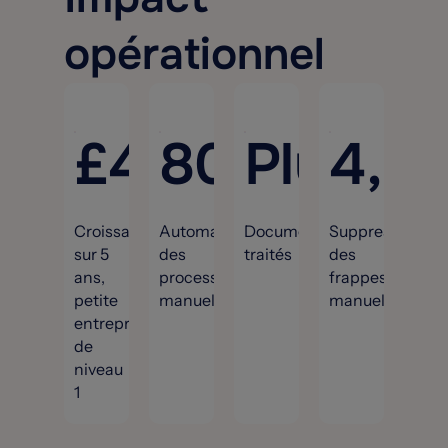
opérationnel
£
400
80
M
%
Plus de
4,3
m
Croissance
Automatisation
Documents
Suppression
sur 5
des
traités
des
ans,
processus
frappes
petite
manuels
manuelles
entreprise
de
niveau
1