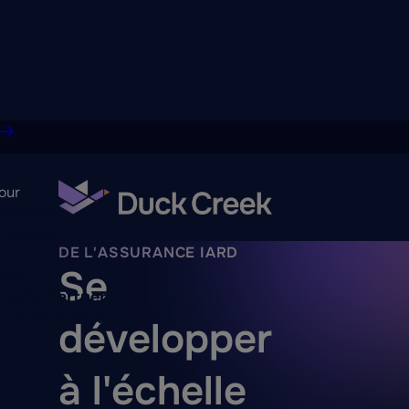
our
histoire
LOGICIEL EUROPÉEN DÉDIÉ
penses
AUX ACTIVITÉS PRINCIPALES
DE L'ASSURANCE IARD
Se
res
Equity Partners
on d'éclosion
développer
à l'échelle